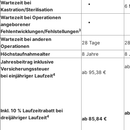
Wartezeit bei
6 
Kastration/Sterilisation
Wartezeit bei Operationen
angeborener
3
Fehlentwicklungen/Fehlstellungen
Wartezeit bei anderen
28 Tage
28
Operationen
Höchstaufnahmealter
8 Jahre
8 
Jahresbeitrag inklusive
ab
Versicherungssteuer
ab 95,38 €
4
bei einjähriger Laufzeit
Inkl. 10 % Laufzeitrabatt bei
ab
4
dreijähriger Laufzeit
ab 85,84 €