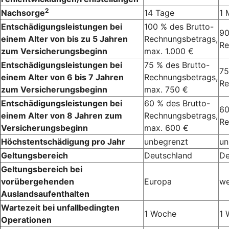
2
Nachsorge
14 Tage
1 
Entschädigungsleistungen bei
100 % des Brutto-
90
einem Alter von bis zu 5 Jahren
Rechnungsbetrags,
Re
zum Versicherungsbeginn
max. 1.000 €
Entschädigungsleistungen bei
75 % des Brutto-
75
einem Alter von 6 bis 7 Jahren
Rechnungsbetrags,
Re
zum Versicherungsbeginn
max. 750 €
Entschädigungsleistungen bei
60 % des Brutto-
60
einem Alter von 8 Jahren zum
Rechnungsbetrags,
Re
Versicherungsbeginn
max. 600 €
Höchstentschädigung pro Jahr
unbegrenzt
un
Geltungsbereich
Deutschland
De
Geltungsbereich bei
vorübergehenden
Europa
we
Auslandsaufenthalten
Wartezeit bei unfallbedingten
1 Woche
1 
Operationen