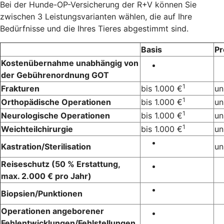
Bei der Hunde-OP-Versicherung der R+V können Sie
zwischen 3 Leistungsvarianten wählen, die auf Ihre
Bedürfnisse und die Ihres Tieres abgestimmt sind.
Basis
P
Kostenübernahme unabhängig von
der Gebührenordnung GOT
1
Frakturen
bis 1.000 €
un
1
Orthopädische Operationen
bis 1.000 €
un
1
Neurologische Operationen
bis 1.000 €
un
1
Weichteilchirurgie
bis 1.000 €
un
Kastration/Sterilisation
un
Reiseschutz (50 % Erstattung,
max. 2.000 € pro Jahr)
Biopsien/Punktionen
Operationen angeborener
Fehlentwicklungen/Fehlstellungen